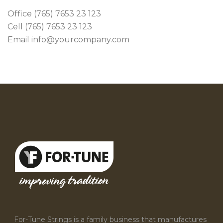
Office (765) 7653 23 123
Cell (765) 7653 23 123
Email info@yourcompany.com
For-Tune Strings is a family business that manufactures